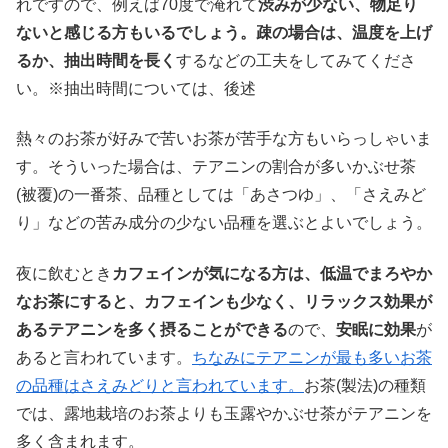
れですので、例えば70度で淹れて
渋みが少ない、物足り
ないと感じる方もいるでしょう。疎の場合は、温度を上げ
るか、抽出時間を長く
するなどの工夫をしてみてくださ
い。※抽出時間については、後述
熱々のお茶が好みで苦いお茶が苦手な方もいらっしゃいま
す。そういった場合は、テアニンの割合が多いかぶせ茶
(被覆)の一番茶、品種としては「あさつゆ」、「さえみど
り」などの苦み成分の少ない品種を選ぶとよいでしょう。
夜に飲むとき
カフェインが気になる方は、低温でまろやか
なお茶にすると、カフェインも少なく、リラックス効果が
あるテアニンを多く摂ることができる
ので、
安眠に効果
が
あると言われています。
ちなみにテアニンが最も多いお茶
の品種はさえみどりと言われています。
お茶(製法)の種類
では、露地栽培のお茶よりも玉露やかぶせ茶がテアニンを
多く含まれます。