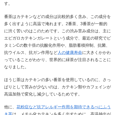
す。
番茶はカテキンなどの成分は比較的多く含み、この成分を
多く出すように高温で淹れます。2番茶、3番茶が一般的
に渋く苦いのはこのためです。この渋み苦み成分は、主に
エピガロカテキンガレートという成分で、最近の研究でビ
タミンCの数十倍の抗酸化作用や、脂肪蓄積抑制、抗菌、
抗ウイルス、抗ガン作用など
人の健康寿命
に大きくかかわ
っていることがわかり、世界的に緑茶が注目されることに
なりました。
ほうじ茶はカテキンの多い番茶を使用しているのに、さっ
ぱりとして苦みが少ないのは、カテキン類やカフェインが
高温加熱で変化し減少しているためです。
他に、
花粉症など抗アレルギー作用を期待できるべにふう
き茶
は、メチル化カテキンを多く出すために、高温抽出が