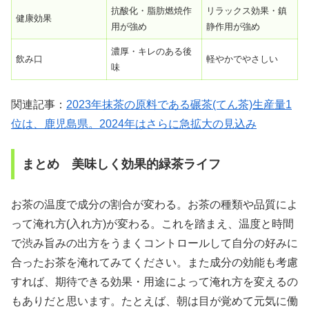
抗酸化・脂肪燃焼作
リラックス効果・鎮
健康効果
用が強め
静作用が強め
濃厚・キレのある後
飲み口
軽やかでやさしい
味
関連記事：
2023年抹茶の原料である碾茶(てん茶)生産量1
位は、鹿児島県。2024年はさらに急拡大の見込み
まとめ 美味しく効果的緑茶ライフ
お茶の温度で成分の割合が変わる。お茶の種類や品質によ
って淹れ方(入れ方)が変わる。これを踏まえ、温度と時間
で渋み旨みの出方をうまくコントロールして自分の好みに
合ったお茶を淹れてみてください。また成分の効能も考慮
すれば、期待できる効果・用途によって淹れ方を変えるの
もありだと思います。たとえば、朝は目が覚めて元気に働