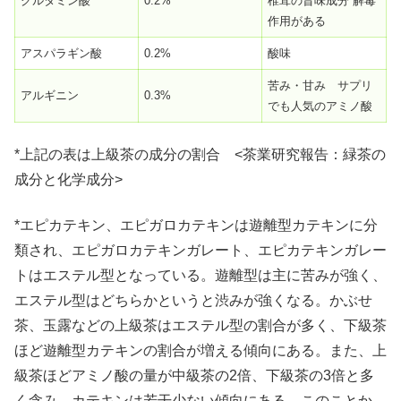
グルタミン酸
0.2%
椎茸の旨味成分 解毒
作用がある
アスパラギン酸
0.2%
酸味
苦み・甘み サプリ
アルギニン
0.3%
でも人気のアミノ酸
*上記の表は上級茶の成分の割合 <茶業研究報告：緑茶の
成分と化学成分>
*エピカテキン、エピガロカテキンは遊離型カテキンに分
類され、エピガロカテキンガレート、エピカテキンガレー
トはエステル型となっている。遊離型は主に苦みが強く、
エステル型はどちらかというと渋みが強くなる。かぶせ
茶、玉露などの上級茶はエステル型の割合が多く、下級茶
ほど遊離型カテキンの割合が増える傾向にある。また、上
級茶ほどアミノ酸の量が中級茶の2倍、下級茶の3倍と多
く含み、カテキンは若干少ない傾向にある。このことか