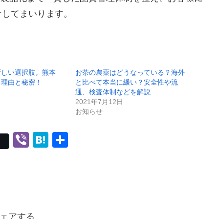
けしてまいります。
新しい選択肢。熊本
お茶の農薬はどうなっている？海外
る理由と秘密！
と比べて本当に緩い？安全性や流
通、検査体制などを解説
2021年7月12日
お知らせ
Vi
H
共
b
at
有
er
e
n
a
ェアする