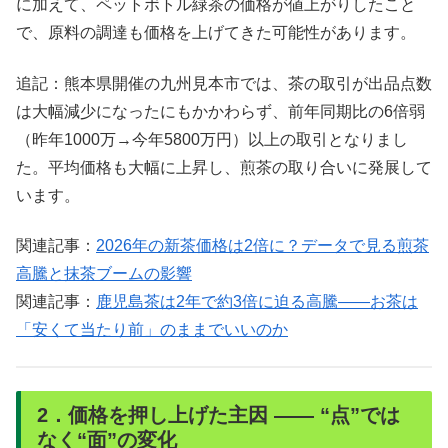
に加えて、ペットボトル緑茶の価格が値上がりしたこと
で、原料の調達も価格を上げてきた可能性があります。
追記：熊本県開催の九州見本市では、茶の取引が出品点数
は大幅減少になったにもかかわらず、前年同期比の6倍弱
（昨年1000万→今年5800万円）以上の取引となりまし
た。平均価格も大幅に上昇し、煎茶の取り合いに発展して
います。
関連記事：
2026年の新茶価格は2倍に？データで見る煎茶
高騰と抹茶ブームの影響
関連記事：
鹿児島茶は2年で約3倍に迫る高騰——お茶は
「安くて当たり前」のままでいいのか
2．価格を押し上げた主因 —— “点”では
なく“面”の変化