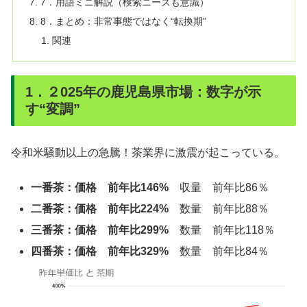
7．用語ミニ解説（検索ニーズも意識）
8．まとめ：非常事態ではなく“転換期”
関連
1．２025年の鹿児島県市場：数字が示
す“変調”
令和米騒動以上の急騰！茶業界に激震が起こっている。
一番茶：価格 前年比146%
収量 前年比86％
二番茶：価格 前年比224%
数量 前年比88％
三番茶：価格 前年比299%
数量 前年比118％
四番茶：価格 前年比329%
数量 前年比84％