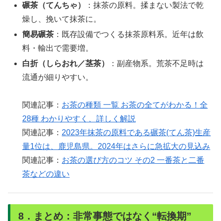
碾茶（てんちゃ）
：抹茶の原料。揉まない製法で乾
燥し、挽いて抹茶に。
簡易碾茶
：既存設備でつくる抹茶原料系。近年は飲
料・輸出で需要増。
白折（しらおれ／茎茶）
：副産物系。荒茶不足時は
流通が細りやすい。
関連記事：
お茶の種類 一覧 お茶の全てがわかる！全
28種 わかりやすく、詳しく解説
関連記事：
2023年抹茶の原料である碾茶(てん茶)生産
量1位は、鹿児島県。2024年はさらに急拡大の見込み
関連記事：
お茶の選び方のコツ その2 一番茶と二番
茶などの違い
8．まとめ：非常事態ではなく“転換期”