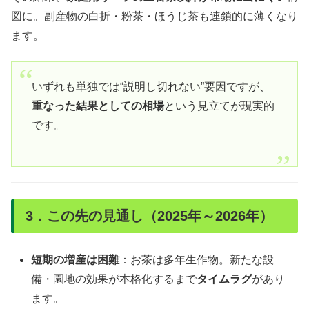
図に。副産物の白折・粉茶・ほうじ茶も連鎖的に薄くなり
ます。
いずれも単独では“説明し切れない”要因ですが、
重なった結果としての相場
という見立てが現実的
です。
3．この先の見通し（2025年～2026年）
短期の増産は困難
：お茶は多年生作物。新たな設
備・園地の効果が本格化するまで
タイムラグ
があり
ます。