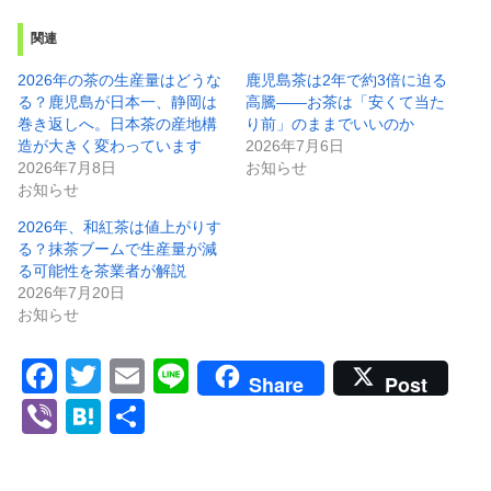
関連
2026年の茶の生産量はどうな
鹿児島茶は2年で約3倍に迫る
る？鹿児島が日本一、静岡は
高騰——お茶は「安くて当た
巻き返しへ。日本茶の産地構
り前」のままでいいのか
造が大きく変わっています
2026年7月6日
2026年7月8日
お知らせ
お知らせ
2026年、和紅茶は値上がりす
る？抹茶ブームで生産量が減
る可能性を茶業者が解説
2026年7月20日
お知らせ
F
T
E
Li
Share
Post
a
wi
m
n
Vi
H
共
c
tt
ail
e
b
at
有
e
er
er
e