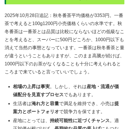
2025年10月28日追記：秋冬番茶平均価格が3353円。一番
茶で考えると100g1200円小売価格くらいの水準です。秋
冬番茶は一番茶とは品質は比較にならないほどの低級なこ
とを考えると、スーパーに500円どころか、1000円以下も
消えて当然の事態となっています。一番茶は秋冬番茶と量
が違うということもありますが、このまま高騰が続けば、
1000円以下のお茶がなくなることも十分に考えられると
ころまで来ていると言っていいでしょう。
相場の上昇は事実
。しかし、それは
産地・流通が価
値配分を見直すプロセス
でもあります。
生活者は
淹れ方と容量
で満足を維持でき、小売は
提
案力とポートフォリオ
で競争力を保てます。
産地にとっては、
持続可能性に近づくチャンス
。適
正対価が根づけば、
長期的な品質の底上げ
にもつな