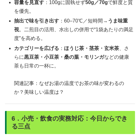
容量を見直す
：100gに固執せず
50g／70g
で鮮度と質
を優先。
抽出で味を引き出す
：60–70℃／短時間→
うま味重
視
。二煎目の活用、水出しの併用で“1袋あたりの満足
度”を高める。
カテゴリーを広げる
：
ほうじ茶・茎茶・玄米茶
、さ
らに
黒豆茶・小豆茶・桑の葉・モリンガ
などの健康
茶も日常の一杯に。
関連記事：なぜお湯の温度でお茶の味が変わるの
か？美味しい温度は？
6．小売・飲食の実務対応：今日からでき
る三点