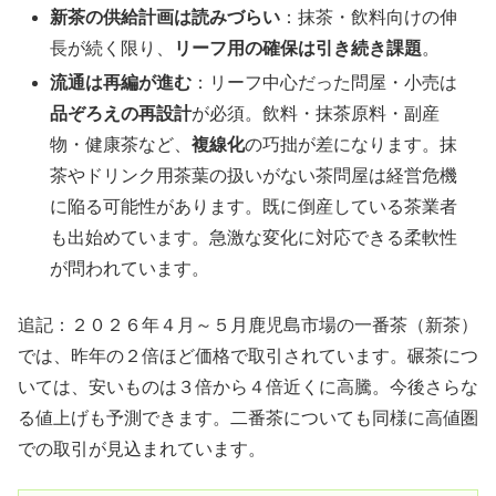
新茶の供給計画は読みづらい
：抹茶・飲料向けの伸
長が続く限り、
リーフ用の確保は引き続き課題
。
流通は再編が進む
：リーフ中心だった問屋・小売は
品ぞろえの再設計
が必須。飲料・抹茶原料・副産
物・健康茶など、
複線化
の巧拙が差になります。抹
茶やドリンク用茶葉の扱いがない茶問屋は経営危機
に陥る可能性があります。既に倒産している茶業者
も出始めています。急激な変化に対応できる柔軟性
が問われています。
追記：２０２６年４月～５月鹿児島市場の一番茶（新茶）
では、昨年の２倍ほど価格で取引されています。碾茶につ
いては、安いものは３倍から４倍近くに高騰。今後さらな
る値上げも予測できます。二番茶についても同様に高値圏
での取引が見込まれています。