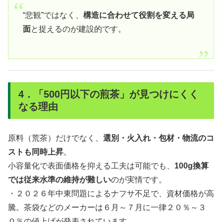
“悲観”ではなく、
構造に合わせて役割を変える局
面
と捉えるのが建設的です。
4．「500円以下の煎茶」が見つけにくく
なる理由
原料（荒茶）だけでなく、
選別・火入れ・包材・物流のコ
ストも同時上昇
。
小容量化で表面価格を抑える工夫は可能でも、
100g換算
では従来水準の維持が難しい
のが実情です。
・２０２６年中東問題によるナフサ不足で、資材価格が高
騰。茶袋などのメーカーは６月～７月に一律２０％～３
０％の値上げが発表されています。