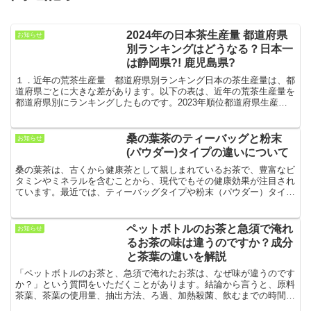
2024年の日本茶生産量 都道府県
お知らせ
別ランキングはどうなる？日本一
は静岡県?! 鹿児島県?
１．近年の荒茶生産量 都道府県別ランキング日本の茶生産量は、都
道府県ごとに大きな差があります。以下の表は、近年の荒茶生産量を
都道府県別にランキングしたものです。2023年順位都道府県生産量
(トン)1静岡県27,2002鹿児島県26,100...
桑の葉茶のティーバッグと粉末
お知らせ
(パウダー)タイプの違いについて
桑の葉茶は、古くから健康茶として親しまれているお茶で、豊富なビ
タミンやミネラルを含むことから、現代でもその健康効果が注目され
ています。最近では、ティーバッグタイプや粉末（パウダー）タイプ
など、さまざまな形で提供されています。今回は、それぞれ...
ペットボトルのお茶と急須で淹れ
お知らせ
るお茶の味は違うのですか？成分
と茶葉の違いを解説
「ペットボトルのお茶と、急須で淹れたお茶は、なぜ味が違うのです
か？」という質問をいただくことがあります。結論から言うと、原料
茶葉、茶葉の使用量、抽出方法、ろ過、加熱殺菌、飲むまでの時間が
異なるため、味と香りはかなり変わります。急須のお茶は、...