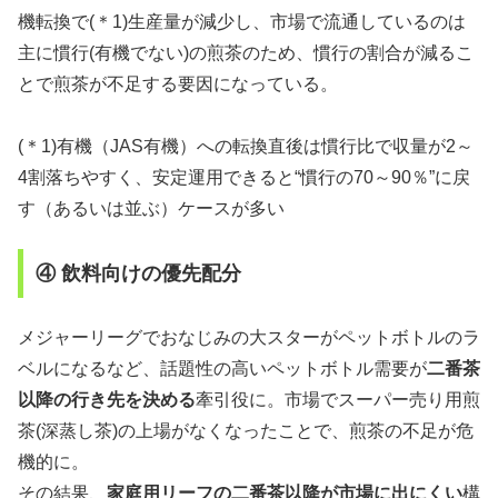
機転換で(＊1)生産量が減少し、市場で流通しているのは
主に慣行(有機でない)の煎茶のため、慣行の割合が減るこ
とで煎茶が不足する要因になっている。
(＊1)有機（JAS有機）への転換直後は慣行比で収量が2～
4割落ちやすく、安定運用できると“慣行の70～90％”に戻
す（あるいは並ぶ）ケースが多い
④ 飲料向けの優先配分
メジャーリーグでおなじみの大スターがペットボトルのラ
ベルになるなど、話題性の高いペットボトル需要が
二番茶
以降の行き先を決める
牽引役に。市場でスーパー売り用煎
茶(深蒸し茶)の上場がなくなったことで、煎茶の不足が危
機的に。
その結果、
家庭用リーフの二番茶以降が市場に出にくい
構