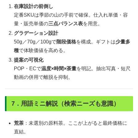
在庫設計の前倒し
定番SKUは季節の山の手前で確保。仕入れ単価・容
量・販売単価の
三点バランス表
を用意。
グラデーション設計
50g／70g／100gで
階段価格
を構成。ギフトは
少量多
種
で体験価値を高める。
提案の可視化
POP・ECで
温度×時間×茶量
を明記。抽出写真・短尺
動画の併用で離脱を抑制。
7．用語ミニ解説（検索ニーズも意識）
荒茶
：未選別の原料茶。ここが上がると最終価格に
直結。