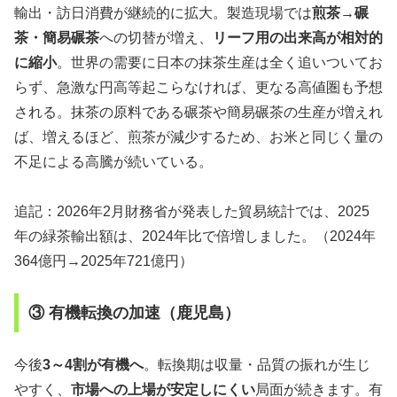
輸出・訪日消費が継続的に拡大。製造現場では
煎茶→碾
茶・簡易碾茶
への切替が増え、
リーフ用の出来高が相対的
に縮小
。世界の需要に日本の抹茶生産は全く追いついてお
らず、急激な円高等起こらなければ、更なる高値圏も予想
される。抹茶の原料である碾茶や簡易碾茶の生産が増えれ
ば、増えるほど、煎茶が減少するため、お米と同じく量の
不足による高騰が続いている。
追記：2026年2月財務省が発表した貿易統計では、2025
年の緑茶輸出額は、2024年比で倍増しました。（2024年
364億円→2025年721億円）
③ 有機転換の加速（鹿児島）
今後
3～4割が有機へ
。転換期は収量・品質の振れが生じ
やすく、
市場への上場が安定しにくい
局面が続きます。有