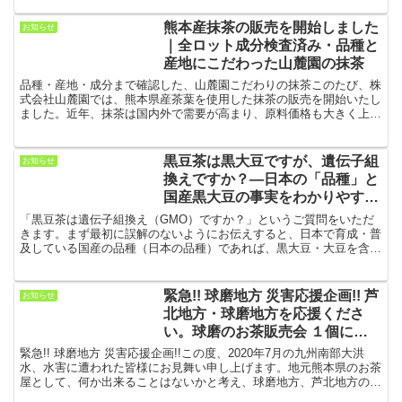
熊本産抹茶の販売を開始しました
お知らせ
｜全ロット成分検査済み・品種と
産地にこだわった山麓園の抹茶
品種・産地・成分まで確認した、山麓園こだわりの抹茶このたび、株
式会社山麓園では、熊本県産茶葉を使用した抹茶の販売を開始いたし
ました。近年、抹茶は国内外で需要が高まり、原料価格も大きく上昇
しております。そのような中で当店では、単に「熊本産」と...
黒豆茶は黒大豆ですが、遺伝子組
お知らせ
換えですか？—日本の「品種」と
国産黒大豆の事実をわかりやすく
解説
「黒豆茶は遺伝子組換え（GMO）ですか？」というご質問をいただ
きます。まず最初に誤解のないようにお伝えすると、日本で育成・普
及している国産の品種（日本の品種）であれば、黒大豆・大豆を含め
食品用途の作物は遺伝子組換えではありません。当店の黒豆...
緊急!! 球磨地方 災害応援企画!! 芦
お知らせ
北地方・球磨地方を応援くださ
い。球磨のお茶販売会 １個につ
き150円を寄付させていただきま
緊急!! 球磨地方 災害応援企画!!この度、2020年7月の九州南部大洪
す。
水、水害に遭われた皆様にお見舞い申し上げます。地元熊本県のお茶
屋として、何か出来ることはないかと考え、球磨地方、芦北地方のお
茶をご用意いたしました。1個お買い上げにつき...