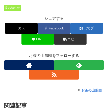
b
n
お知らせ
o
a
シェアする
o
k
X
Facebook
はてブ
LINE
コピー
お茶の山麓園をフォローする
お茶の山麓園
関連記事