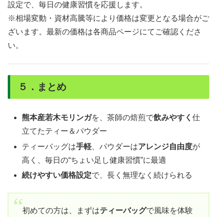
設定で、毎日の健康習慣を応援します。
※相場変動・資材高騰等により価格は変更となる場合がご
ざいます。最新の価格は各商品ページにてご確認くださ
い。
５．まとめ
熊本産若木モリンガ
を、茶師の焙煎で
飲みやすく
仕
立てたティー＆パウダー
ティーバッグは
手軽
、パウダーは
アレンジ自由度
が
高く、毎日の“ちょい足し健康習慣”に最適
続けやすい価格設定
で、長く無理なく続けられる
初めての方は、まずは
ティーバッグ
で風味を体験