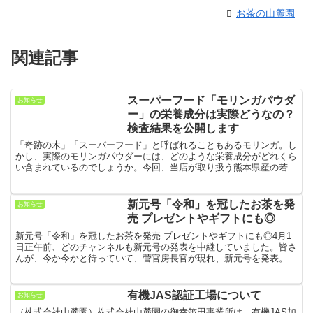
お茶の山麓園
関連記事
スーパーフード「モリンガパウダ
お知らせ
ー」の栄養成分は実際どうなの？
検査結果を公開します
「奇跡の木」「スーパーフード」と呼ばれることもあるモリンガ。し
かし、実際のモリンガパウダーには、どのような栄養成分がどれくら
い含まれているのでしょうか。今回、当店が取り扱う熊本県産の若木
モリンガを原料としたパウダーについて、一般財団法人日本...
新元号「令和」を冠したお茶を発
お知らせ
売 プレゼントやギフトにも◎
新元号「令和」を冠したお茶を発売 プレゼントやギフトにも◎4月1
日正午前、どのチャンネルも新元号の発表を中継していました。皆さ
んが、今か今かと待っていて、菅官房長官が現れ、新元号を発表。新
元号は、「令和」まだ、聞きなれず、しっくりこないとこ...
有機JAS認証工場について
お知らせ
（株式会社山麓園）株式会社山麓園の御幸笛田事業所は、有機JAS加