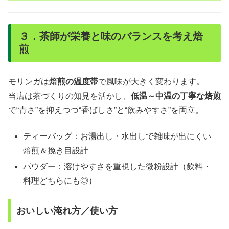
３．茶師が栄養と味のバランスを考え焙
煎
モリンガは
焙煎の温度帯
で風味が大きく変わります。
当店は茶づくりの知見を活かし、
低温～中温の丁寧な焙煎
で“青さ”を抑えつつ“香ばしさ”と“飲みやすさ”を両立。
ティーバッグ：お湯出し・水出しで雑味が出にくい
焙煎＆挽き目設計
パウダー：溶けやすさを重視した微粉設計（飲料・
料理どちらにも◎）
おいしい淹れ方／使い方