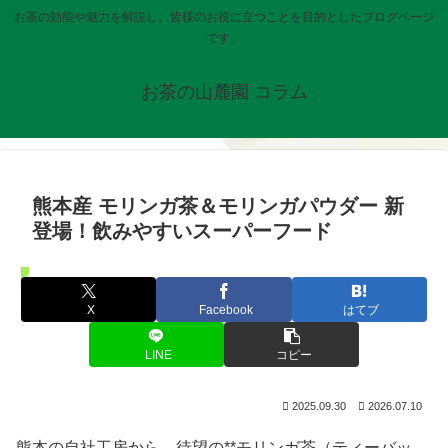
お茶の効能や魅力を解説し、皆様のお役に立つことを目的としたブログページ
です。
お茶の山麓園 コラム
熊本産 モリンガ茶＆モリンガパウダー 新
登場！飲みやすいスーパーフード
お知らせ
X
Facebook
はてブ
LINE
コピー
2025.09.30
2026.07.10
熊本の自社工房から、待望の**モリンガ茶（ティーバッ