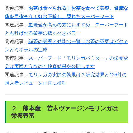
関連記事：
お茶は食べられる！お茶を食べて美容、健康な
体を目指そう！灯台下暗し、隠れたスーパーフード
関連記事：
血糖値が高めの方におすすめ スーパーフード
とも呼ばれる菊芋の驚くべきパワー
関連記事：
緑茶の栄養と効能の一覧！お茶の茶葉はビタミ
ンとミネラルの宝庫
関連記事：
スーパーフード「モリンガパウダー」の栄養成
分は実際どうなの？検査結果を公開します
関連記事：
モリンガの実際の効果は？研究結果と426件の
購入者レビューを正直に検証
２．熊本産 若木ヴァージンモリンガは
栄養豊富