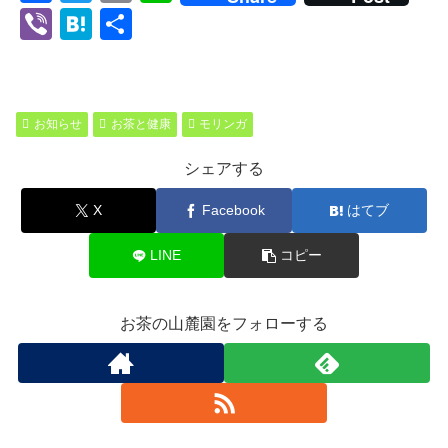
a
wi
m
n
Vi
H
共
c
tt
ail
e
b
at
有
e
er
er
e
b
n
お知らせ
お茶と健康
モリンガ
o
a
シェアする
o
k
X
Facebook
はてブ
LINE
コピー
お茶の山麓園をフォローする