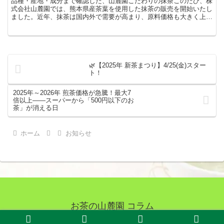
品種・産地・成分まで確認した、山麓園こだわりの抹茶このたび、株
式会社山麓園では、熊本県産茶葉を使用した抹茶の販売を開始いたし
ました。近年、抹茶は国内外で需要が高まり、原料価格も大きく上昇
しております。そのような中で当店では、単に「熊本産」と...
🌿【2025年 新茶まつり】4/25(金)スター
ト！
2025年～2026年 煎茶価格が急騰！最大7
倍以上——スーパーから「500円以下のお
茶」が消える日
ホーム
お知らせ
お茶の山麓園 コラム
© 2019 お茶の山麓園 コラム.