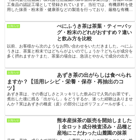
工食品の認証工場として登録されています。当社では、有機原料を使
用した抹茶・粉末茶・健康茶などの製造を行っており、厳格な有機
JAS規格に基づいた製造管理体制のもとで加工を行ってい...
べにふうき茶は茶葉・ティーバッ
お知らせ
グ・粉末のどれがおすすめ？違い
と飲み方を比較
以前、お客様から次のようなお問い合わせをいただきました。べにふ
うきは、茶葉と粉末ではどちらがよいのでしょうか？どちらが成分を
多く摂れますか？また、茶葉の場合は、急須とやかんで成分の出方が
違いますか？同じように迷っている方も多いと思いますので...
お知らせ
あずき茶の出がらしは食べられ
ますか？【活用レシピ・栄養・保存・再抽出のコ
ツ】
あずき茶は、その香ばしさとスッキリした飲み口で人気のお茶です。
煮出した後に残る「出がらし」をどうするか、迷った経験はありませ
んか？実はあずきの種皮（皮）の部分にはポリフェノールが多く、煮
出した後でも食物繊維やポリフェノールがある程度残ること...
熊本産抹茶の販売を開始しました
お知らせ
｜全ロット成分検査済み・品種と
産地にこだわった山麓園の抹茶