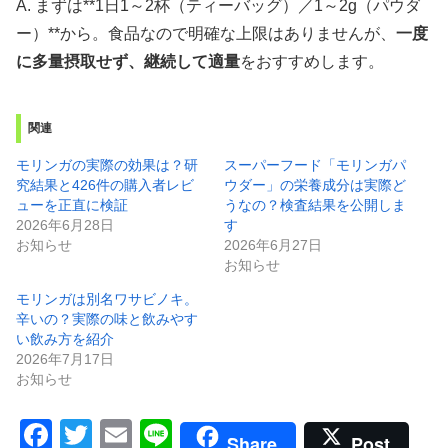
A. まずは**1日1～2杯（ティーバッグ）／1～2g（パウダ
ー）**から。食品なので明確な上限はありませんが、
一度
に多量摂取せず、継続して適量
をおすすめします。
関連
モリンガの実際の効果は？研
スーパーフード「モリンガパ
究結果と426件の購入者レビ
ウダー」の栄養成分は実際ど
ューを正直に検証
うなの？検査結果を公開しま
2026年6月28日
す
お知らせ
2026年6月27日
お知らせ
モリンガは別名ワサビノキ。
辛いの？実際の味と飲みやす
い飲み方を紹介
2026年7月17日
お知らせ
F
T
E
Li
Share
Post