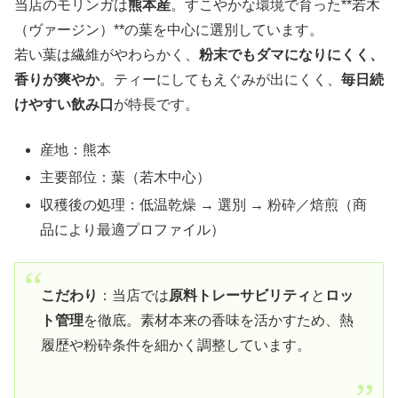
当店のモリンガは
熊本産
。すこやかな環境で育った**若木
（ヴァージン）**の葉を中心に選別しています。
若い葉は繊維がやわらかく、
粉末でもダマになりにくく、
香りが爽やか
。ティーにしてもえぐみが出にくく、
毎日続
けやすい飲み口
が特長です。
産地：熊本
主要部位：葉（若木中心）
収穫後の処理：低温乾燥 → 選別 → 粉砕／焙煎（商
品により最適プロファイル）
こだわり
：当店では
原料トレーサビリティ
と
ロッ
ト管理
を徹底。素材本来の香味を活かすため、熱
履歴や粉砕条件を細かく調整しています。