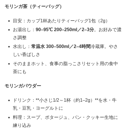
モリンガ茶（ティーバッグ）
目安：カップ1杯あたりティーバッグ1包（2g）
お湯出し：
90–95℃ 200–250ml／2–3分
。お好みで濃
さ調整
水出し：
常温水 300–500ml／2–4時間
冷蔵庫。やさ
しい香ばしさ
そのままホット、食事の脂っこさリセット用の食中
茶にも
モリンガパウダー
ドリンク：**小さじ1/2～1杯（約1–2g）**を水・牛
乳・豆乳・ヨーグルトに
料理：スープ、ポタージュ、パン・クッキー生地に
練り込み