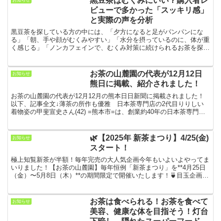
黒豆茶はむくみにいい？購入者レ
ビューで多かった「スッキリ感」
と実際の声を分析
黒豆茶を探している方の中には、「夕方になると足がパンパンにな
る」「朝、手や顔がむくみやすい」「水分を摂っているのに、体が重
く感じる」「ノンカフェインで、むくみ対策に続けられるお茶を探し
ている」という方も多いのではないでしょうか。黒豆茶は、香...
お茶の山麓園の代表が12月12日
お知らせ
熊日に掲載、紹介されました！
お茶の山麓園の代表が12月12月の熊本日日新聞に掲載されました！
以下、記事全文↓薄茶の所作も優雅 日本茶専門店の2代目りりしい
着物姿の甲斐宣史さん(42) =熊本市=は、創業約40年の日本茶専門店
「山麓園」の2代目。表千家の茶道もたしなむ甲...
🌿【2025年 新茶まつり】4/25(金)
お知らせ
スタート！
極上知覧新茶が半額！毎年完売の大人気企画今年もいよいよやってま
いりました！【お茶の山麓園】毎年恒例「新茶まつり」を**4月25日
（金）〜5月8日（木）**の期間限定で開催いたします！🍵目玉企画：
6000個限定「極上知覧新茶」半額！🟢通常価格...
お茶は食べられる！お茶を食べて
お知らせ
美容、健康な体を目指そう！灯台