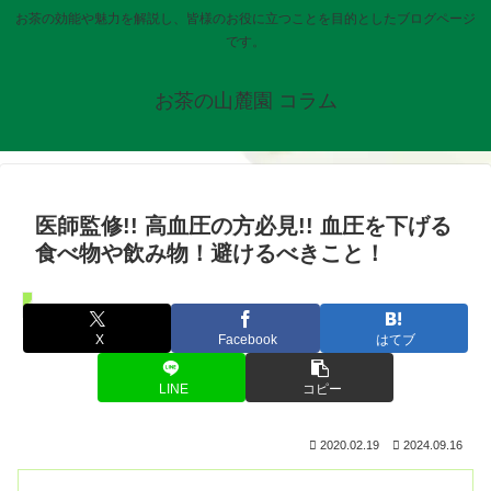
お茶の効能や魅力を解説し、皆様のお役に立つことを目的としたブログページ
です。
お茶の山麓園 コラム
医師監修!! 高血圧の方必見!! 血圧を下げる
食べ物や飲み物！避けるべきこと！
お知らせ
X
Facebook
はてブ
LINE
コピー
2020.02.19
2024.09.16