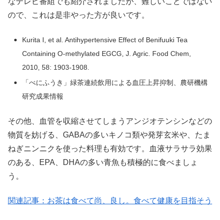
なテレビ番組でも紹介されましたが、難しいことではない
ので、これは是非やった方が良いです。
Kurita I, et al. Antihypertensive Effect of Benifuuki Tea
Containing O-methylated EGCG
, J. Agric. Food Chem,
2010, 58: 1903-1908.
「べにふうき」緑茶連続飲用による血圧上昇抑制、農研機構
研究成果情報
その他、血管を収縮させてしまうアンジオテンシンなどの
物質を妨げる、GABAの多いキノコ類や発芽玄米や、たま
ねぎニンニクを使った料理も有効です。血液サラサラ効果
のある、EPA、DHAの多い青魚も積極的に食べましょ
う。
関連記事：お茶は食べて尚、良し。食べて健康を目指そう