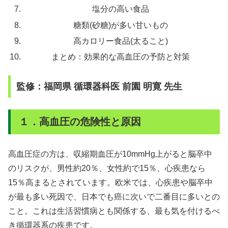
塩分の高い食品
糖類(砂糖)が多い甘いもの
高カロリー食品(太ること)
まとめ：効果的な高血圧の予防と対策
監修：福岡県 循環器科医 前園 明寛 先生
１．高血圧の危険性と原因
高血圧症の方は、
収縮期血圧が10mmHg上がると
脳卒中
のリスクが、
男性
約20％
、女性約で15％、心疾患なら
15％高まるとされています。欧米では、心疾患や脳卒中
が最も多い死因で、日本でも癌に次いで二番目に多いとの
こと。これは生活習慣病とも関係する、最も気を付けるべ
き循環器系の疾患です。