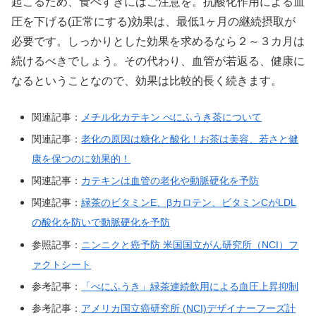
起こるため、食べすぎにはご注意を。抗酸化作用による血
圧を下げる(正常にする)効果は、最低1ヶ月の継続摂取が
必要です。しっかりとした効果を求めるなら２～３カ月は
続けるべきでしょう。その代わり、血管が若返る、健康に
なるということなので、効果は比較的長く続きます。
関連記事：
メチル化カテキン べにふうき茶について
関連記事：
老化の原因は糖化と酸化！お茶は美容、若さと健
康を保つのに効果的！
関連記事：
カテキンは血管の老化や動脈硬化を予防
関連記事：
緑茶のビタミンE、βカロテン、ビタミンCがLDL
の酸化を防いで動脈硬化を予防
参照記事：
ニンニクと癌予防 米国国立がん研究所（NCI）フ
ァクトシート
参考記事：
「べにふうき」緑茶連続飲用による血圧上昇抑制
参考記事：
アメリカ国立癌研究所 (NCI)デザイナーフーズ計