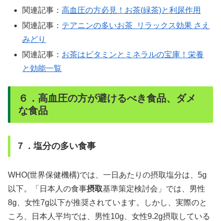
関連記事：
高血圧の方必見！お茶(緑茶)と利尿作用
関連記事：
テアニンの多いお茶 リラックス効果 さえ
みどり
関連記事：
お茶はビタミンとミネラルの宝庫！栄養
と効能一覧
６．高血圧の方が避けるべき食品、ダメ
な食品
７．塩分の多い食事
WHO(世界保健機構)では、一日あたりの摂取塩分は、5g
以下。「
日本人の食事
摂取
基準策定検討会
」では、男性
8g、女性7g以下が推奨されています。しかし、実際のと
ころ、日本人平均では、男性10g、女性9.2g摂取している