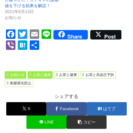
値を下げる効果を解説！
2021年8月13日
お知らせ
F
T
E
Li
Share
Post
a
wi
m
n
Vi
H
共
c
tt
ail
e
b
at
有
e
er
er
e
b
n
お知らせ
お茶と健康
お茶と健康
お茶と高血圧予防
o
a
動脈硬化防止
o
シェアする
k
X
Facebook
はてブ
LINE
コピー