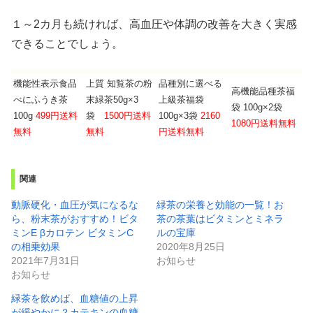
１～2カ月も続ければ、高血圧や体調の改善を大きく実感
できることでしょう。
機能性表示食品
上質 知覧茶の粉
品種別に選べる
高機能品種茶福
べにふうき茶
末緑茶50g×3
上級茶福袋
袋 100g×2袋
100g
499円送料
袋
1500円送料
100g×3袋
2160
1080円送料無料
無料
無料
円送料無料
関連
動脈硬化・血圧が気になるな
緑茶の栄養と効能の一覧！お
ら、粉末茶がおすすめ！ビタ
茶の茶葉はビタミンとミネラ
ミンE βカロテン ビタミンC
ルの宝庫
の相乗効果
2020年8月25日
2021年7月31日
お知らせ
お知らせ
緑茶を飲めば、血糖値の上昇
が緩やかに？カテキンの血糖