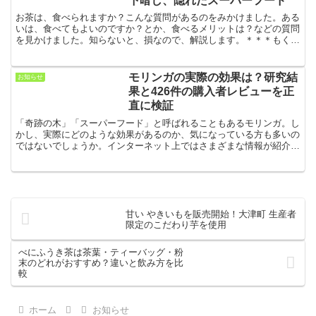
下暗し、隠れたスーパーフード
お茶は、食べられますか？こんな質問があるのをみかけました。ある
いは、食べてもよいのですか？とか、食べるメリットは？などの質問
を見かけました。知らないと、損なので、解説します。＊＊＊もくじ
＊＊＊ お茶は、元々、飲み物でなく、食べ物だった。 お...
モリンガの実際の効果は？研究結
お知らせ
果と426件の購入者レビューを正
直に検証
「奇跡の木」「スーパーフード」と呼ばれることもあるモリンガ。し
かし、実際にどのような効果があるのか、気になっている方も多いの
ではないでしょうか。インターネット上ではさまざまな情報が紹介さ
れていますが、動物実験の結果と、人がモリンガを食べた場...
甘い やきいもを販売開始！大津町 生産者
限定のこだわり芋を使用
べにふうき茶は茶葉・ティーバッグ・粉
末のどれがおすすめ？違いと飲み方を比
較
ホーム
お知らせ