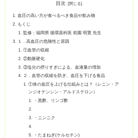
目次
血圧の高い方が食べるべき食品や飲み物
もくじ
監修：福岡県 循環器科医 前園 明寛 先生
１．高血圧の危険性と原因
①血管の収縮
②動脈硬化
③塩分の摂りすぎによる、血液量の増加
２．血管の収縮を防ぎ、血圧を下げる食品
①体の血圧を上げる仕組みとは？（レニン・ア
ンジオテンシン・アルドステロン）
・黒酢、リンゴ酢
・ニンニク
・たまねぎ(ケルセチン)