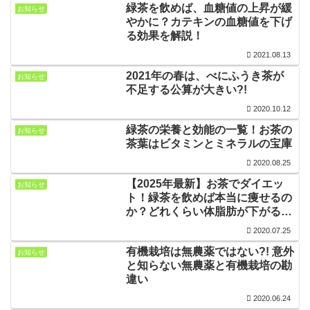
緑茶を飲めば、血糖値の上昇が緩
お知らせ
やかに？カテキンの血糖値を下げ
る効果を解説！
2021.08.13
2021年の春は、べにふうき茶が
お知らせ
不足する公算が大きい?!
2020.10.12
緑茶の栄養と効能の一覧！お茶の
お知らせ
茶葉はビタミンとミネラルの宝庫
2020.08.25
【2025年最新】お茶でダイエッ
お知らせ
ト！緑茶を飲めば本当に痩せるの
か？どれくらい体脂肪が下がる？
効果を検証！
2020.07.25
有機栽培は無農薬ではない?! 意外
お知らせ
と知らない無農薬と有機栽培の勘
違い
2020.06.24