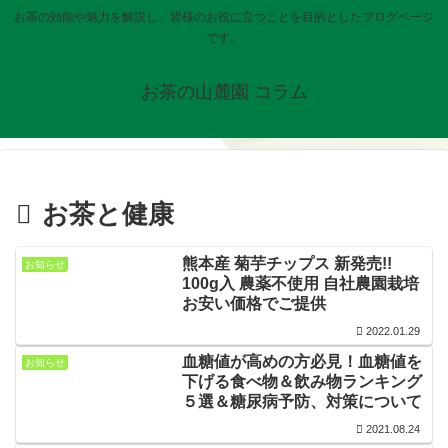
お茶の効能や魅力を解説し、皆様のお役に立つことを目的としたブログページ
です。
お茶の山麓園 コラム
お茶と健康
熊本産 菊芋チップス 新発売!!
お知らせ
100g入 農薬不使用 自社農園栽培
お安い価格でご提供
2022.01.29
血糖値が高めの方必見！血糖値を
お知らせ
下げる食べ物＆飲み物ランキング
５選＆糖尿病予防、対策について
2021.08.24