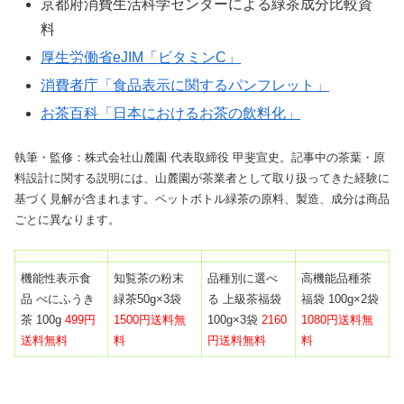
京都府消費生活科学センターによる緑茶成分比較資
料
厚生労働省eJIM「ビタミンC」
消費者庁「食品表示に関するパンフレット」
お茶百科「日本におけるお茶の飲料化」
執筆・監修：株式会社山麓園 代表取締役 甲斐宣史。記事中の茶葉・原
料設計に関する説明には、山麓園が茶業者として取り扱ってきた経験に
基づく見解が含まれます。ペットボトル緑茶の原料、製造、成分は商品
ごとに異なります。
機能性表示食
知覧茶の粉末
品種別に選べ
高機能品種茶
品
べにふうき
緑茶50g×3袋
る 上級茶福袋
福袋 100g×2袋
茶 100g
499円
1500円送料無
100g×3袋
2160
1080円送料無
送料無料
料
円送料無料
料