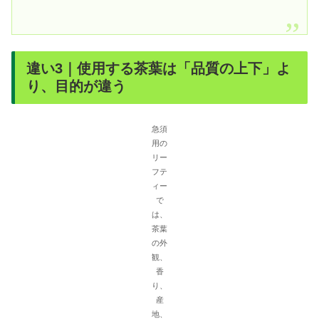
違い3｜使用する茶葉は「品質の上下」よ
り、目的が違う
急須
用の
リー
フテ
ィー
で
は、
茶葉
の外
観、
香
り、
産
地、