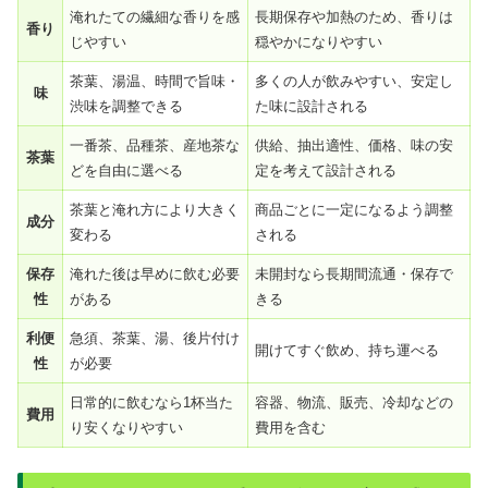
淹れたての繊細な香りを感
長期保存や加熱のため、香りは
香り
じやすい
穏やかになりやすい
茶葉、湯温、時間で旨味・
多くの人が飲みやすい、安定し
味
渋味を調整できる
た味に設計される
一番茶、品種茶、産地茶な
供給、抽出適性、価格、味の安
茶葉
どを自由に選べる
定を考えて設計される
茶葉と淹れ方により大きく
商品ごとに一定になるよう調整
成分
変わる
される
保存
淹れた後は早めに飲む必要
未開封なら長期間流通・保存で
性
がある
きる
利便
急須、茶葉、湯、後片付け
開けてすぐ飲め、持ち運べる
性
が必要
日常的に飲むなら1杯当た
容器、物流、販売、冷却などの
費用
り安くなりやすい
費用を含む