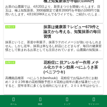
極上知覧新茶が半額の1000円
お茶の山麓園では、4月20日より、新茶まつりを開催いたします。目
玉は、極上知覧新茶。3000個限定で通常2000円を半額の1000円で販
売いたします。4月19日RKKとんでるワイドでも、ご紹介いたしまし
たが、つい先日まで鹿児島県に滞在してい...
抹茶は健康茶？レビュー679件と
お知らせ
論文から考える、知覧抹茶の毎日
習慣
抹茶というと、茶道や和菓子、抹茶ラテのイメージが強いかもしれま
せん。しかし近年、抹茶は単なるし好品にとどまらず、毎日の健康習
慣として飲まれるお茶としても注目されています。山麓園の知覧抹茶
には、楽天市場284件、Amazon284件、Yaho...
花粉症に 抗アレルギー作用 メチ
お知らせ
ル化カテキン効果 べにふうき茶
(ベニフウキ)
高機能品種茶 べにふうき(benihuuki) 花粉症でお悩みの方にお勧
め！２０２3年春の花粉飛散予想スギ花粉は前年の夏が猛暑だったり
すると、翌年非常に多くなる傾向になります。２０１８年はかなり猛
暑だったので、２０１９年の花粉飛散量は、全国...
血糖値が高めの方必見！血糖値を
お知らせ
下げる食べ物＆飲み物ランキング
ホーム
検索
トップ
サイドバー