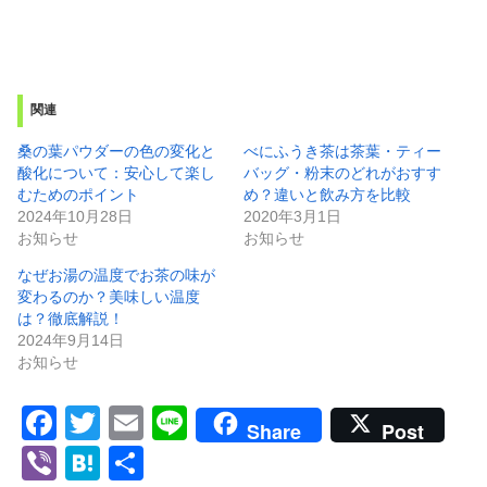
関連
桑の葉パウダーの色の変化と
べにふうき茶は茶葉・ティー
酸化について：安心して楽し
バッグ・粉末のどれがおすす
むためのポイント
め？違いと飲み方を比較
2024年10月28日
2020年3月1日
お知らせ
お知らせ
なぜお湯の温度でお茶の味が
変わるのか？美味しい温度
は？徹底解説！
2024年9月14日
お知らせ
F
T
E
Li
Share
Post
a
wi
m
n
Vi
H
共