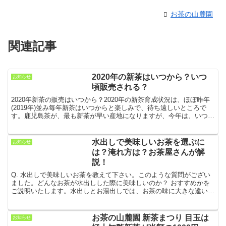
お茶の山麓園
関連記事
2020年の新茶はいつから？いつ
お知らせ
頃販売される？
2020年新茶の販売はいつから？2020年の新茶育成状況は、ほぼ昨年
(2019年)並み毎年新茶はいつからと楽しみで、待ち遠しいところで
す。鹿児島茶が、最も新茶が早い産地になりますが、今年は、いつご
ろから販売されるのか気になるところです。鹿児...
水出しで美味しいお茶を選ぶに
お知らせ
は？淹れ方は？お茶屋さんが解
説！
Q. 水出しで美味しいお茶を教えて下さい。このような質問がござい
ました。どんなお茶が水出しした際に美味しいのか？ おすすめかを
ご説明いたします。水出しとお湯出しでは、お茶の味に大きな違いが
ある?! 水出しだと、どんな味？１.旨味や甘みが際立...
お茶の山麓園 新茶まつり 目玉は
お知らせ