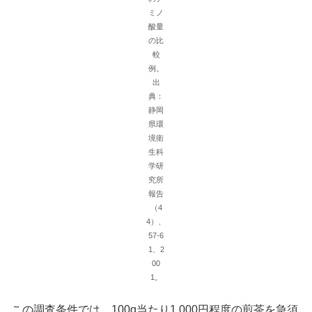
ミノ
酸量
の比
較
例。
出
典：
静岡
県環
境衛
生科
学研
究所
報告
（4
4）、
57-6
1、2
00
1。
この調査条件では、100g当たり1,000円程度の煎茶を急須