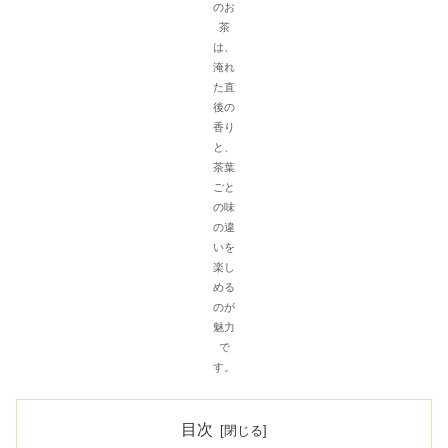
のお
茶
は、
淹れ
た直
後の
香り
と、
茶葉
ごと
の味
の違
いを
楽し
める
のが
魅力
で
す。
目次