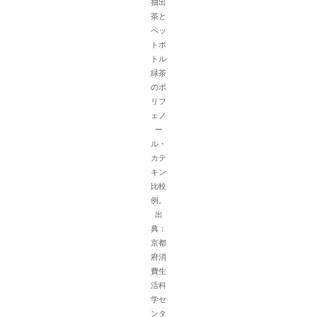
抽出
茶と
ペッ
トボ
トル
緑茶
のポ
リフ
ェノ
ー
ル・
カテ
キン
比較
例。
出
典：
京都
府消
費生
活科
学セ
ンタ