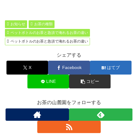
c
tt
ail
e
b
at
有
e
er
er
e
b
n
お知らせ
お茶の種類
o
a
ペットボトルのお茶と急須で淹れるお茶の違い
o
ペットボトルのお茶と急須で淹れるお茶の違い
k
シェアする
X
Facebook
はてブ
LINE
コピー
お茶の山麓園をフォローする