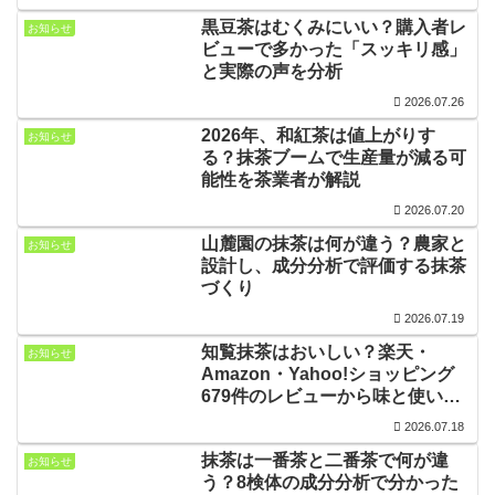
黒豆茶はむくみにいい？購入者レ
お知らせ
ビューで多かった「スッキリ感」
と実際の声を分析
2026.07.26
2026年、和紅茶は値上がりす
お知らせ
る？抹茶ブームで生産量が減る可
能性を茶業者が解説
2026.07.20
山麓園の抹茶は何が違う？農家と
お知らせ
設計し、成分分析で評価する抹茶
づくり
2026.07.19
知覧抹茶はおいしい？楽天・
お知らせ
Amazon・Yahoo!ショッピング
679件のレビューから味と使い方
を分析
2026.07.18
抹茶は一番茶と二番茶で何が違
お知らせ
う？8検体の成分分析で分かった