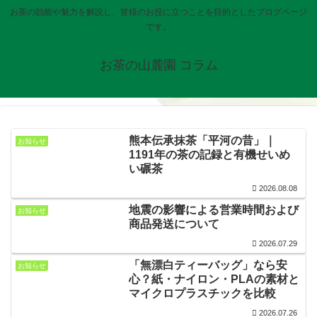
お茶の効能や魅力を解説し、皆様のお役に立つことを目的としたブログページ
です。
お茶の山麓園 コラム
熊本伝承抹茶「平河の昔」｜
お知らせ
1191年の茶の記録と有機せいめ
い碾茶
2026.08.08
地震の影響による営業時間および
お知らせ
商品発送について
2026.07.29
「無漂白ティーバッグ」なら安
お知らせ
心？紙・ナイロン・PLAの素材と
マイクロプラスチックを比較
2026.07.26