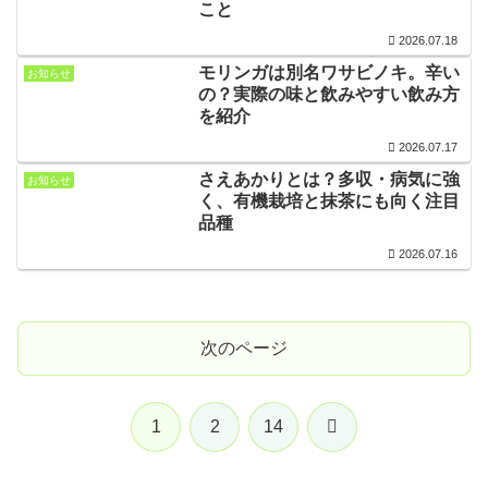
こと
2026.07.18
モリンガは別名ワサビノキ。辛い
お知らせ
の？実際の味と飲みやすい飲み方
を紹介
2026.07.17
さえあかりとは？多収・病気に強
お知らせ
く、有機栽培と抹茶にも向く注目
品種
2026.07.16
次のページ
次
1
2
14
へ