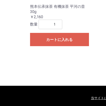
熊本伝承抹茶 有機抹茶 平河の昔
30g
￥2,160
数量
カートに入れる
当サイト