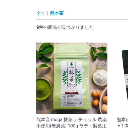
全て
|
熊本茶
9件
の商品が見つかりました
熊本産 moga 抹茶 ナチュラル 農薬
熊本伝
不使用(無農薬) 100g ラテ・製菓用
￥1,0