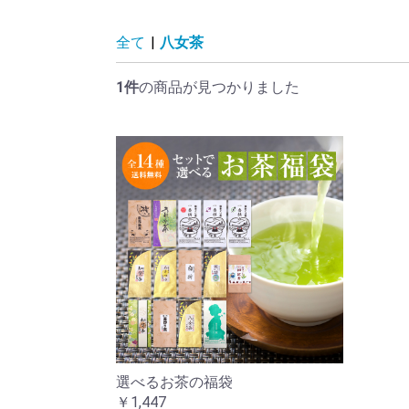
全て
|
八女茶
1件
の商品が見つかりました
選べるお茶の福袋
￥1,447